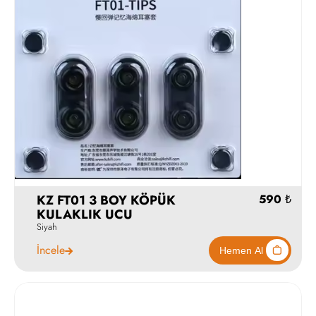
KZ FT01 3 BOY KÖPÜK
KULAKLIK UCU
Siyah
İncele
690
990 ₺