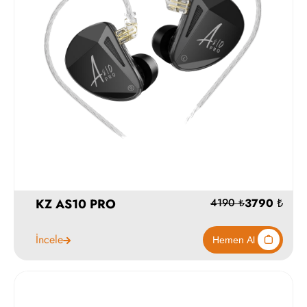
4390
Hemen Al
KZ AS10 PRO
İncele