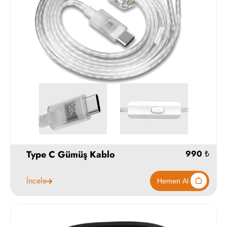
Stokta Y
Type C Gümüş Kablo
İncele