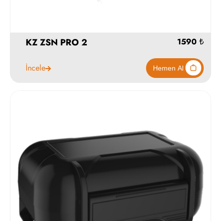
3490
KZ ZSN PRO 2
Hemen Al
İncele