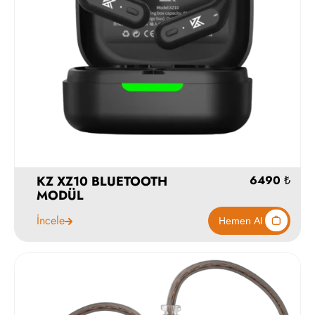
KZ XZ10 BLUETOOTH
MODÜL
İncele
658
Hemen Al