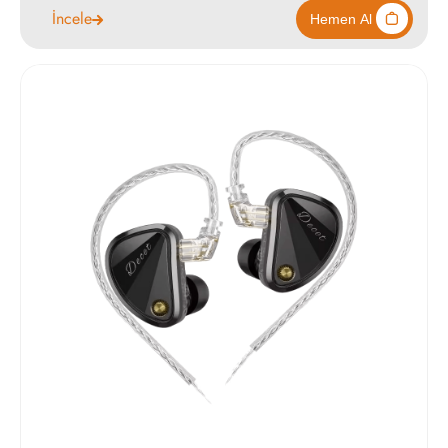
İncele
990