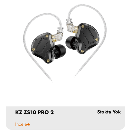
3790
4190 ₺
Hemen Al
KZ ZS10 PRO 2
İncele