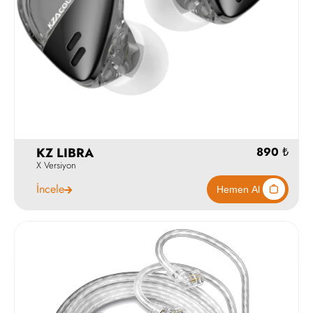
Stokta Y
KZ LIBRA
X Versiyon
İncele