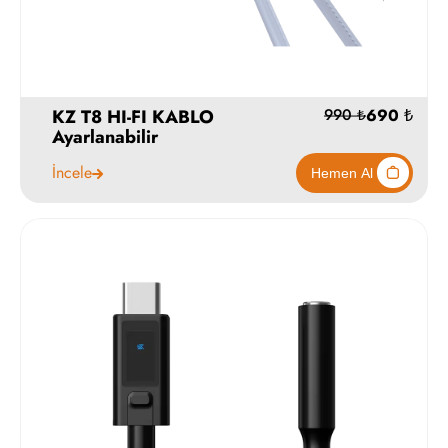
KZ T8 HI-FI KABLO
1590
1990 ₺
Ayarlanabilir
İncele
Hemen Al