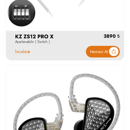
KZ ZS12 PRO X
Ayarlanabilir ( Switch )
İncele
3890
Hemen Al