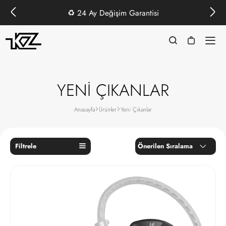
♻️
24 Ay Değişim Garantisi
YENİ ÇIKANLAR
Anasayfa
Ürünler
Yeni Çıkanlar
Filtrele
Önerilen Sıralama