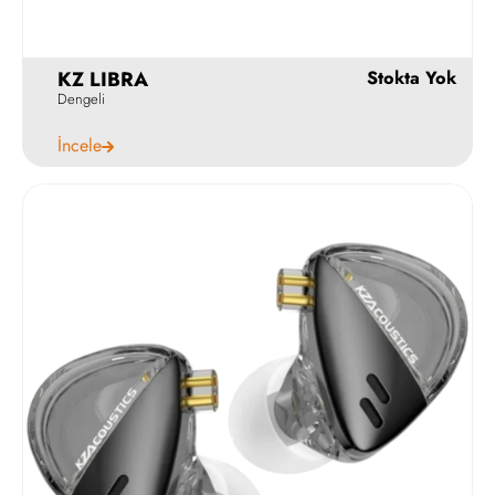
KZ LIBRA
Dengeli
İncele
4750
5269 ₺
Hemen Al