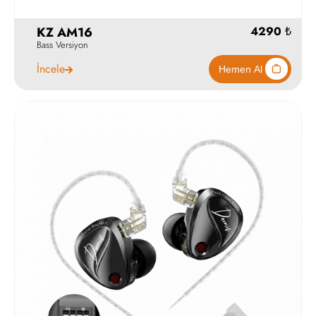
KZ AM16
Bass Versiyon
İncele
590
Hemen Al