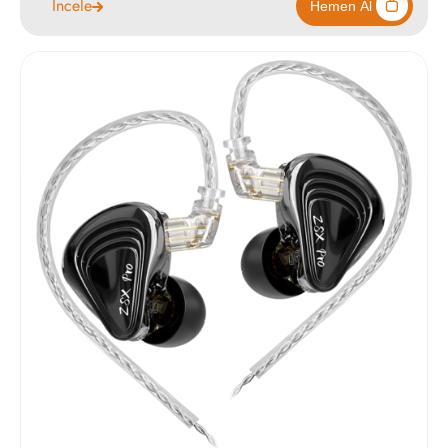
İncele
9990
Hemen Al