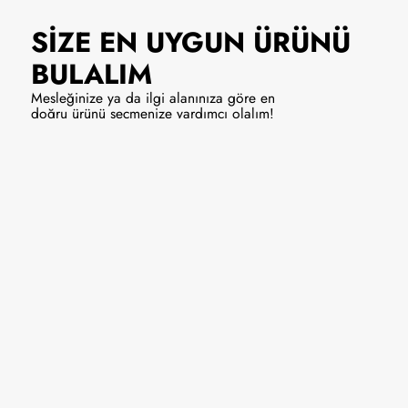
SİZE EN UYGUN
ÜRÜNÜ
BULALIM
Mesleğinize ya da ilgi alanınıza göre en
doğru ürünü seçmenize yardımcı olalım!
Solist/Vokal
Enstrüman
9990 ₺
Hemen Al