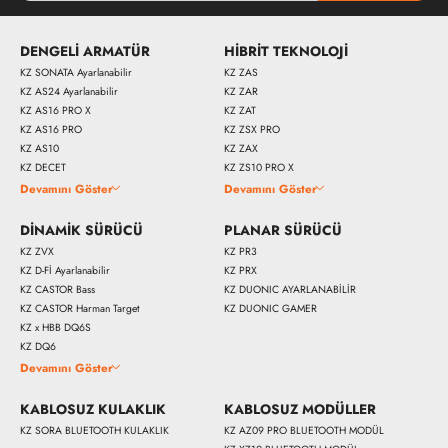
DENGELİ ARMATÜR
HİBRİT TEKNOLOJİ
KZ SONATA Ayarlanabilir
KZ ZAS
KZ AS24 Ayarlanabilir
KZ ZAR
KZ AS16 PRO X
KZ ZAT
KZ AS16 PRO
KZ ZSX PRO
KZ AS10
KZ ZAX
KZ DECET
KZ ZS10 PRO X
Devamını Göster
Devamını Göster
DİNAMİK SÜRÜCÜ
PLANAR SÜRÜCÜ
KZ ZVX
KZ PR3
KZ D-Fİ Ayarlanabilir
KZ PRX
KZ CASTOR Bass
KZ DUONIC AYARLANABİLİR
KZ CASTOR Harman Target
KZ DUONIC GAMER
KZ x HBB DQ6S
KZ DQ6
Devamını Göster
KABLOSUZ KULAKLIK
KABLOSUZ MODÜLLER
KZ SORA BLUETOOTH KULAKLIK
KZ AZ09 PRO BLUETOOTH MODÜL
5290 
5590 ₺