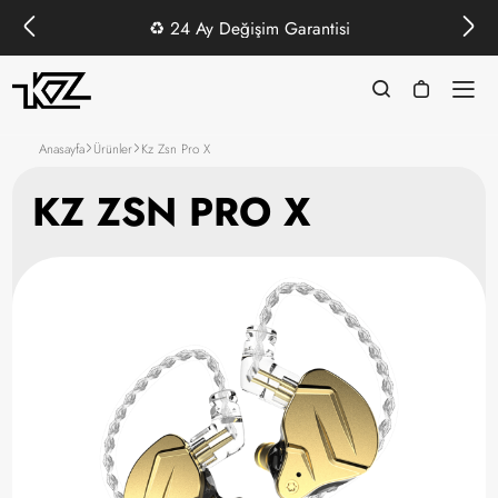
♻️
24 Ay Değişim Garantisi
Anasayfa
Ürünler
Kz Zsn Pro X
KZ ZSN PRO X