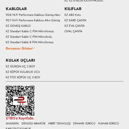
KZ XZ10 BLUETOOTH MODÜL
KABLOLAR
KILIFLAR
90-8 Hi-Fi Performans Kablosu Gümüş Mavi
KZ ABS Kutu
90-7 Hi-Fi Performans Kablosu Altın Gümüş
KZ KARE ÇANTA
KZ GÜMÜŞ KABLO
KZ EVA ÇANTA
KZ Standart Kablo C PİM Mikrofonsuz
OVAL ÇANTA
KZ Standart Kablo C PİM Mikrofonlu
KZ Standart Kablo B PİM Mikrofonsuz
Hemen Al
Devamını Göster
KULAK UÇLARI
KZ SİLİKON UÇ 3 BOY
KZ KÖPÜK KULAKLIK UCU
KZ FT01 KÖPÜK UÇ 3 BOY
ANASAYFA
DENGELİ ARMATÜR
HİBRİT TEKNOLOJİ
DİNAMİK SÜRÜCÜ
PLANAR SÜRÜCÜ
KABLOSUZ KULAKLIK