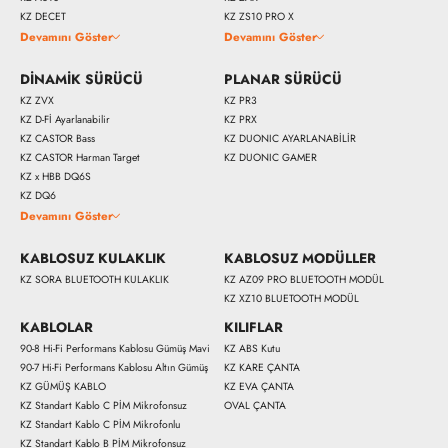
KZ DECET
KZ ZS10 PRO X
Devamını Göster
Devamını Göster
DİNAMİK SÜRÜCÜ
PLANAR SÜRÜCÜ
KZ ZVX
KZ PR3
KZ D-Fİ Ayarlanabilir
KZ PRX
KZ CASTOR Bass
KZ DUONIC AYARLANABİLİR
KZ CASTOR Harman Target
KZ DUONIC GAMER
KZ x HBB DQ6S
KZ DQ6
Devamını Göster
KABLOSUZ KULAKLIK
KABLOSUZ MODÜLLER
KZ SORA BLUETOOTH KULAKLIK
KZ AZ09 PRO BLUETOOTH MODÜL
KZ XZ10 BLUETOOTH MODÜL
KABLOLAR
KILIFLAR
90-8 Hi-Fi Performans Kablosu Gümüş Mavi
KZ ABS Kutu
90-7 Hi-Fi Performans Kablosu Altın Gümüş
KZ KARE ÇANTA
KZ GÜMÜŞ KABLO
KZ EVA ÇANTA
KZ Standart Kablo C PİM Mikrofonsuz
OVAL ÇANTA
KZ Standart Kablo C PİM Mikrofonlu
KZ Standart Kablo B PİM Mikrofonsuz