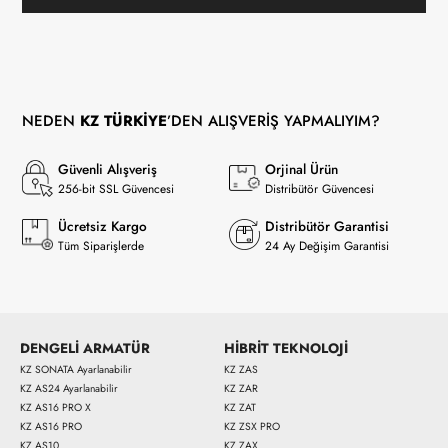
NEDEN
KZ TÜRKİYE
’DEN ALIŞVERİŞ YAPMALIYIM?
Güvenli Alışveriş
Orjinal Ürün
256-bit SSL Güvencesi
Distribütör Güvencesi
Ücretsiz Kargo
Distribütör Garantisi
Tüm Siparişlerde
24 Ay Değişim Garantisi
DENGELİ ARMATÜR
HİBRİT TEKNOLOJİ
KZ SONATA Ayarlanabilir
KZ ZAS
KZ AS24 Ayarlanabilir
KZ ZAR
KZ AS16 PRO X
KZ ZAT
KZ AS16 PRO
KZ ZSX PRO
KZ AS10
KZ ZAX