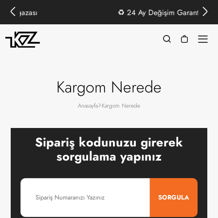
zası
♻️
24 Ay Değişim Garantisi
Kargom Nerede
Anasayfa
Kargom Nerede
Sipariş kodunuzu girerek
sorgulama yapınız
SORGULA