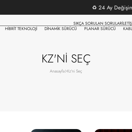
♻️
24 Ay Değişim Garantisi
SIKÇA SORULAN SORULAR
İLETİ
HİBRİT TEKNOLOJİ
DİNAMİK SÜRÜCÜ
PLANAR SÜRÜCÜ
KAB
KZ'Nİ SEÇ
Anasayfa
Kz'ni Seç