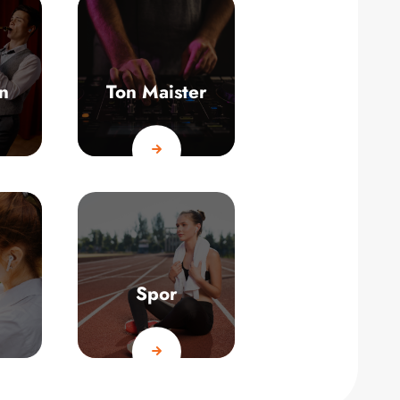
n
Ton Maister
Spor