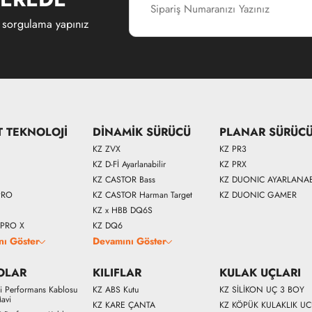
 sorgulama yapınız
T TEKNOLOJİ
DİNAMİK SÜRÜCÜ
PLANAR SÜRÜC
KZ ZVX
KZ PR3
KZ D-Fİ Ayarlanabilir
KZ PRX
KZ CASTOR Bass
KZ DUONIC AYARLANAB
PRO
KZ CASTOR Harman Target
KZ DUONIC GAMER
KZ x HBB DQ6S
 PRO X
KZ DQ6
nı Göster
Devamını Göster
OLAR
KILIFLAR
KULAK UÇLARI
Fi Performans Kablosu
KZ ABS Kutu
KZ SİLİKON UÇ 3 BOY
avi
KZ KARE ÇANTA
KZ KÖPÜK KULAKLIK U