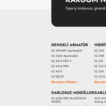
Sipariş kodunuzu girerek
DENGELİ ARMATÜR
HİBRİ
KZ SONATA Ayarlanabilir
KZ ZAS
KZ AS24 Ayarlanabilir
KZ ZAR
KZ AS16 PRO X
KZ ZAT
KZ AS16 PRO
KZ ZSX 
KZ AS10
KZ ZAX
KZ DECET
KZ ZS10
Devamını Göster
Devamı
KABLOSUZ MODÜLLER
KABL
KZ AZ09 PRO BLUETOOTH
90-8 Hi-
MODÜL
Gümüş M