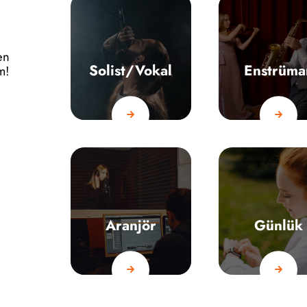
en
Solist/Vokal
Enstrüma
ım!
Aranjör
Günlük