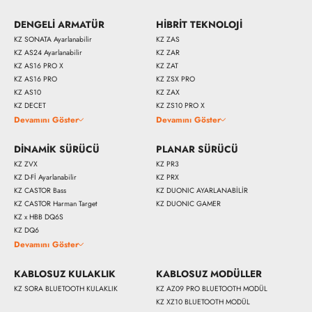
DENGELİ ARMATÜR
HİBRİT TEKNOLOJİ
KZ SONATA Ayarlanabilir
KZ ZAS
KZ AS24 Ayarlanabilir
KZ ZAR
KZ AS16 PRO X
KZ ZAT
KZ AS16 PRO
KZ ZSX PRO
KZ AS10
KZ ZAX
KZ DECET
KZ ZS10 PRO X
Devamını Göster
Devamını Göster
DİNAMİK SÜRÜCÜ
PLANAR SÜRÜCÜ
KZ ZVX
KZ PR3
KZ D-Fİ Ayarlanabilir
KZ PRX
KZ CASTOR Bass
KZ DUONIC AYARLANABİLİR
KZ CASTOR Harman Target
KZ DUONIC GAMER
KZ x HBB DQ6S
KZ DQ6
Devamını Göster
KABLOSUZ KULAKLIK
KABLOSUZ MODÜLLER
KZ SORA BLUETOOTH KULAKLIK
KZ AZ09 PRO BLUETOOTH MODÜL
KZ XZ10 BLUETOOTH MODÜL