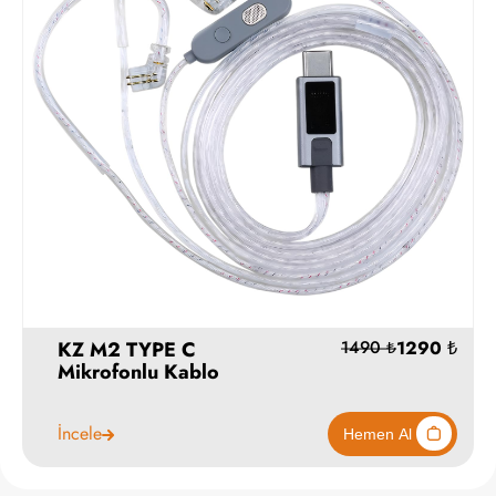
KZ M2 TYPE C
Mikrofonlu Kablo
İncele
1290
1490 ₺