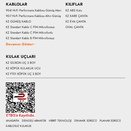
KABLOLAR
KILIFLAR
90-8 Hi-Fi Performans Kablosu Gümüş Mavi
KZ ABS Kutu
90-7 Hi-Fi Performans Kablosu Altın Gümüş
KZ KARE ÇANTA
KZ GÜMÜŞ KABLO
KZ EVA ÇANTA
KZ Standart Kablo C PİM Mikrofonsuz
OVAL ÇANTA
KZ Standart Kablo C PİM Mikrofonlu
KZ Standart Kablo B PİM Mikrofonsuz
Devamını Göster
KULAK UÇLARI
KZ SİLİKON UÇ 3 BOY
KZ KÖPÜK KULAKLIK UCU
KZ FT01 KÖPÜK UÇ 3 BOY
ANASAYFA
DENGELİ ARMATÜR
HİBRİT TEKNOLOJİ
DİNAMİK SÜRÜCÜ
PLANAR SÜRÜCÜ
KABLOSUZ KULAKLIK