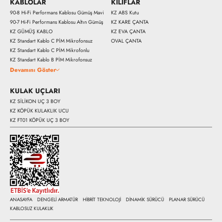
KABLOLAR
KILIFLAR
90-8 Hi-Fi Performans Kablosu Gümüş Mavi
KZ ABS Kutu
90-7 Hi-Fi Performans Kablosu Altın Gümüş
KZ KARE ÇANTA
5290 
5590 ₺
KZ GÜMÜŞ KABLO
KZ EVA ÇANTA
KZ Standart Kablo C PİM Mikrofonsuz
OVAL ÇANTA
KZ Standart Kablo C PİM Mikrofonlu
Hemen Al
KZ Standart Kablo B PİM Mikrofonsuz
Devamını Göster
KULAK UÇLARI
KZ SİLİKON UÇ 3 BOY
KZ KÖPÜK KULAKLIK UCU
KZ FT01 KÖPÜK UÇ 3 BOY
ANASAYFA
DENGELİ ARMATÜR
HİBRİT TEKNOLOJİ
DİNAMİK SÜRÜCÜ
PLANAR SÜRÜCÜ
KABLOSUZ KULAKLIK