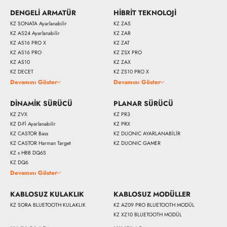
DENGELİ ARMATÜR
HİBRİT TEKNOLOJİ
KZ SONATA Ayarlanabilir
KZ ZAS
KZ AS24 Ayarlanabilir
KZ ZAR
KZ AS16 PRO X
KZ ZAT
KZ AS16 PRO
KZ ZSX PRO
KZ AS10
KZ ZAX
KZ DECET
KZ ZS10 PRO X
Devamını Göster
Devamını Göster
DİNAMİK SÜRÜCÜ
PLANAR SÜRÜCÜ
KZ ZVX
KZ PR3
KZ D-Fİ Ayarlanabilir
KZ PRX
KZ CASTOR Bass
KZ DUONIC AYARLANABİLİR
KZ CASTOR Harman Target
KZ DUONIC GAMER
KZ x HBB DQ6S
KZ DQ6
Devamını Göster
KABLOSUZ KULAKLIK
KABLOSUZ MODÜLLER
KZ SORA BLUETOOTH KULAKLIK
KZ AZ09 PRO BLUETOOTH MODÜL
KZ XZ10 BLUETOOTH MODÜL