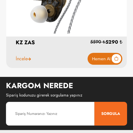
KZ ZAS
İncele
KARGOM NEREDE
Sipariş kodunuzu girerek sorgulama yapınız
SORGULA