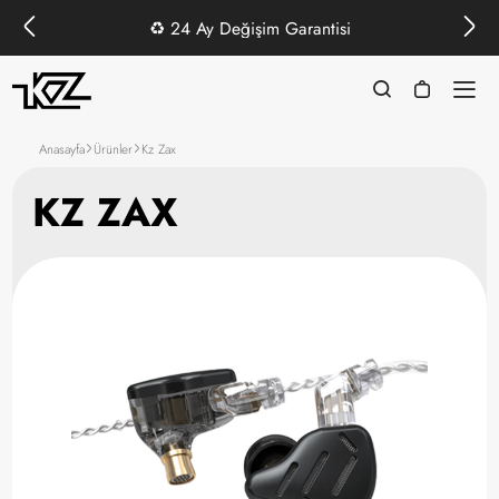
♻️
24 Ay Değişim Garantisi
Anasayfa
Ürünler
Kz Zax
KZ ZAX