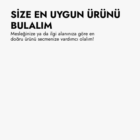
SİZE EN UYGUN
ÜRÜNÜ
BULALIM
Mesleğinize ya da ilgi alanınıza göre en
doğru ürünü seçmenize yardımcı olalım!
Solist/Vokal
Enstrüman
9990 ₺
Hemen Al