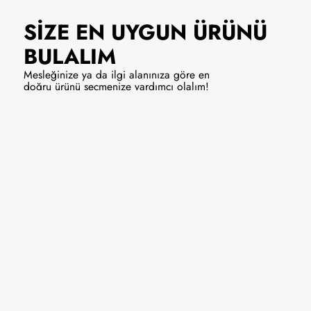
SİZE EN UYGUN
ÜRÜNÜ
BULALIM
Mesleğinize ya da ilgi alanınıza göre en
doğru ürünü seçmenize yardımcı olalım!
Solist/Vokal
Enstrüman
9990 ₺
Hemen Al