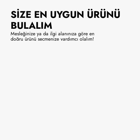
SİZE EN UYGUN
ÜRÜNÜ
BULALIM
Mesleğinize ya da ilgi alanınıza göre en
doğru ürünü seçmenize yardımcı olalım!
Solist/Vokal
Enstrüman
9990 ₺
Hemen Al