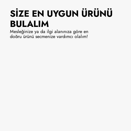
SİZE EN UYGUN
ÜRÜNÜ
BULALIM
Mesleğinize ya da ilgi alanınıza göre en
doğru ürünü seçmenize yardımcı olalım!
Solist/Vokal
Enstrüman
9990 ₺
Hemen Al